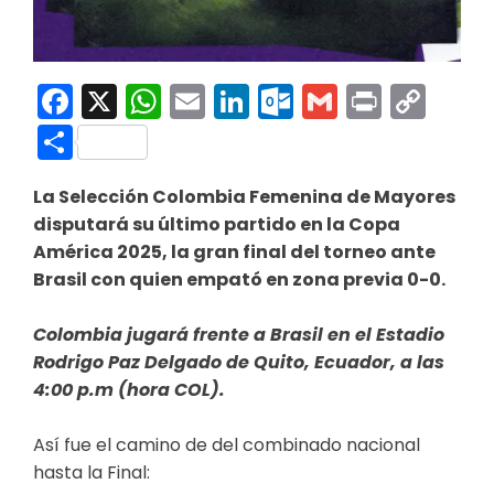
Facebook
X
WhatsApp
Email
LinkedIn
Outlook.co
Gmail
Print
Co
Link
Compartir
La Selección Colombia Femenina de Mayores
disputará su último partido en la Copa
América 2025, la gran final del torneo ante
Brasil con quien empató en zona previa 0-0.
Colombia jugará frente a Brasil en el Estadio
Rodrigo Paz Delgado de Quito, Ecuador, a las
4:00 p.m (hora COL).
Así fue el camino de del combinado nacional
hasta la Final: