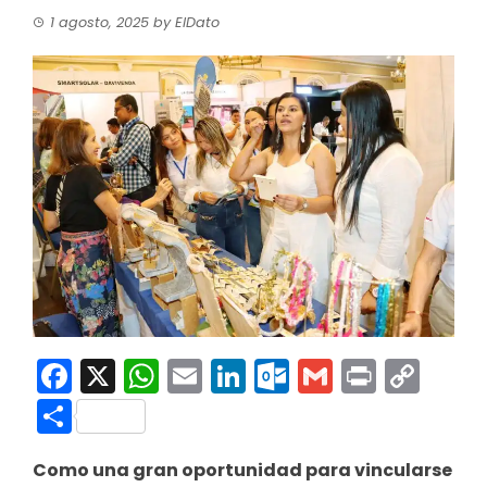
1 agosto, 2025
by
ElDato
Facebook
X
WhatsApp
Email
LinkedIn
Outlook.co
Gmail
Print
Co
Link
Compartir
Como una gran oportunidad para vincularse