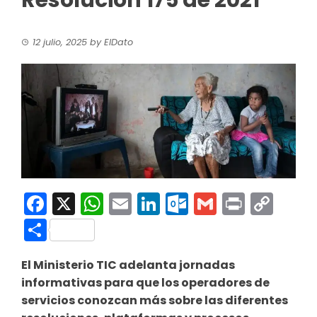
Resolución 175 de 2021
12 julio, 2025
by
ElDato
Facebook
X
WhatsApp
Email
LinkedIn
Outlook.co
Gmail
Print
Co
Link
Compartir
El Ministerio TIC adelanta jornadas
informativas para que los operadores de
servicios conozcan más sobre las diferentes