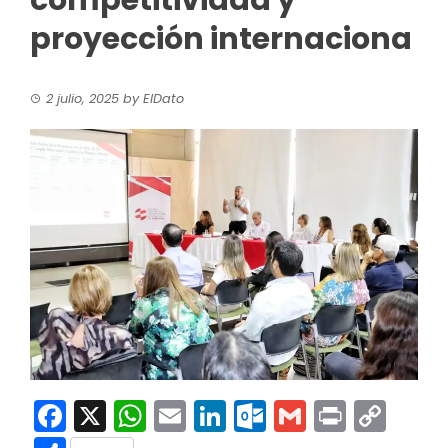
competitividad y
proyección internaciona
2 julio, 2025
by
ElDato
Facebook
X
WhatsApp
Email
LinkedIn
Outlook.co
Gmail
Print
Co
Link