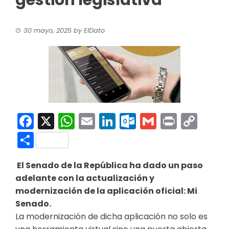
gestión legislativa
30 mayo, 2025
by
ElDato
Facebook
X
WhatsApp
Email
LinkedIn
Outlook.co
Gmail
Print
Co
Link
Compartir
El Senado de la República ha dado un paso
adelante con la actualización y
modernización de la aplicación oficial: Mi
Senado.
La modernización de dicha aplicación no solo es