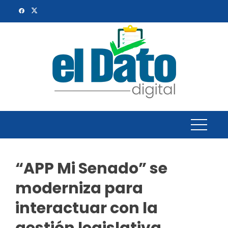
Skip
to
content
“APP Mi Senado” se
moderniza para
interactuar con la