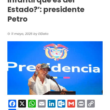
infantil que es del
Estado?’: presidente
Petro
11 mayo, 2025
by
ElDato
Facebook
X
WhatsApp
Email
LinkedIn
Outlook.co
Gmail
Print
Co