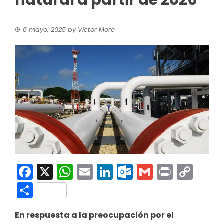
natural a partir de 2026
8 mayo, 2025
by
Victor More
Facebook
X
WhatsApp
Email
LinkedIn
Outlook.co
Gmail
Print
Co
Link
Compartir
En respuesta a la preocupación por el