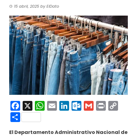
15 abril, 2025
by
ElDato
Facebook
X
WhatsApp
Email
LinkedIn
Outlook.co
Gmail
Print
Co
Link
Compartir
El Departamento Administrativo Nacional de