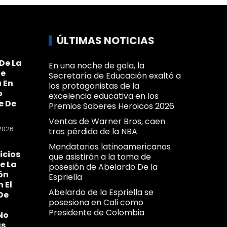
ÚLTIMAS NOTICIAS
De La
En una noche de gala, la
Se
Secretaría de Educación exaltó a
 En
los protagonistas de la
o
excelencia educativa en los
e De
Premios Saberes Heroicos 2026
Ventas de Warner Bros, caen
2026
tras pérdida de la NBA
Mandatarios latinoamericanos
icios
que asistirán a la toma de
e La
posesión de Abelardo De la
ón
Espriella
n El
Abelardo de la Espriella se
De
posesiona en Cali como
Presidente de Colombia
No
as