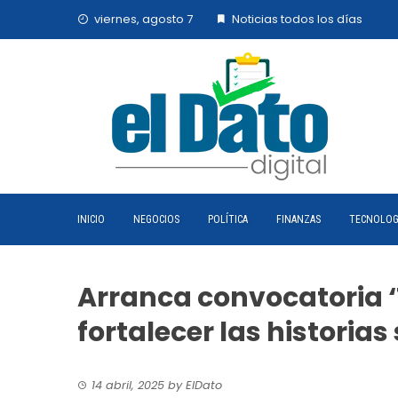
Skip
viernes, agosto 7
Noticias todos los días
to
content
INICIO
NEGOCIOS
POLÍTICA
FINANZAS
TECNOLOG
Arranca convocatoria ‘T
fortalecer las historia
14 abril, 2025
by
ElDato