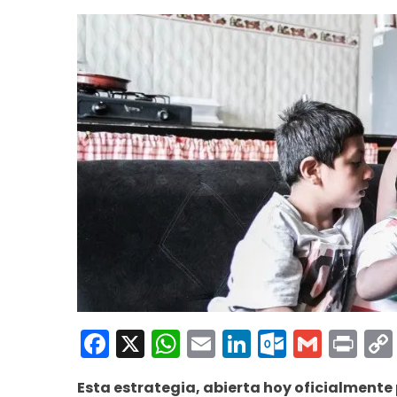
Facebook
X
WhatsApp
Email
LinkedIn
Outloo
Gmai
Pri
Esta estrategia, abierta hoy oficialmente 