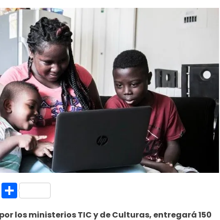
k.com
l
nt
Copy
Compartir
Link
por los ministerios TIC y de Culturas, entregará 150