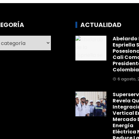
EGORÍA
ACTUALIDAD
Abelardo 
ría
Espriella 
Posesiona
Cali Com
President
Colombia
6 agosto, 
Superserv
Revela Qu
Integraci
Vertical E
Mercado 
Energía
Eléctrica 
Reduce L