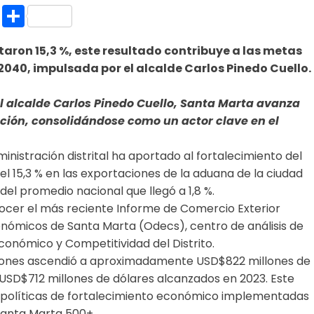
k.com
l
nt
Copy
Compartir
Link
aron 15,3 %, este resultado contribuye a las metas
2040, impulsada por el alcalde Carlos Pinedo Cuello.
el alcalde Carlos Pinedo Cuello, Santa Marta avanza
ación, consolidándose como un actor clave en el
inistración distrital ha aportado al fortalecimiento del
l 15,3 % en las exportaciones de la aduana de la ciudad
el promedio nacional que llegó a 1,8 %.
nocer el más reciente Informe de Comercio Exterior
onómicos de Santa Marta (Odecs), centro de análisis de
conómico y Competitividad del Distrito.
aciones ascendió a aproximadamente USD$822 millones de
USD$712 millones de dólares alcanzados en 2023. Este
as políticas de fortalecimiento económico implementadas
 Santa Marta 500+.