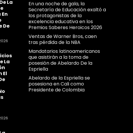
De La
En una noche de gala, la
Se
Secretaría de Educación exaltó a
 En
los protagonistas de la
o
excelencia educativa en los
e De
Premios Saberes Heroicos 2026
Ventas de Warner Bros, caen
2026
tras pérdida de la NBA
Mandatarios latinoamericanos
icios
que asistirán a la toma de
e La
posesión de Abelardo De la
ón
Espriella
n El
Abelardo de la Espriella se
De
posesiona en Cali como
Presidente de Colombia
No
as
2026
La