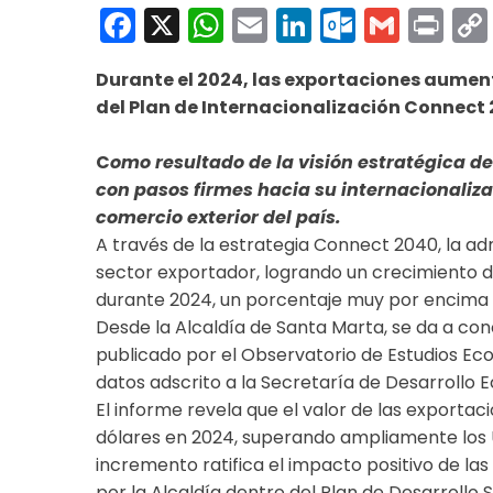
Facebook
X
WhatsApp
Email
LinkedIn
Outloo
Gmai
Pri
Durante el 2024, las exportaciones aument
del Plan de Internacionalización Connect 
C
omo resultado de la visión estratégica d
con pasos firmes hacia su internacionaliz
comercio exterior del país.
A través de la estrategia Connect 2040, la adm
sector exportador, logrando un crecimiento de
durante 2024, un porcentaje muy por encima d
Desde la Alcaldía de Santa Marta, se da a co
publicado por el Observatorio de Estudios Ec
datos adscrito a la Secretaría de Desarrollo E
El informe revela que el valor de las export
dólares en 2024, superando ampliamente los 
incremento ratifica el impacto positivo de l
por la Alcaldía dentro del Plan de Desarrollo