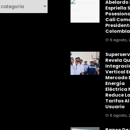
Abelardo 
ría
Espriella 
Posesiona
Cali Com
President
Colombia
6 agosto, 
Superserv
Revela Qu
Integraci
Vertical E
Mercado 
Energía
Eléctrica 
Reduce L
Tarifas Al
Usuario
6 agosto, 
Banco De 