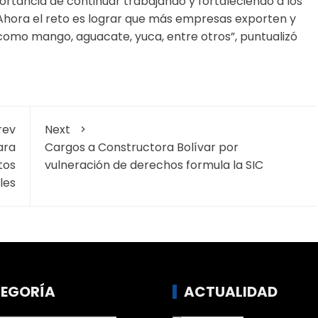
ortancia de continuar trabajando y fortaleciendo a los
Ahora el reto es lograr que más empresas exporten y
 como mango, aguacate, yuca, entre otros”, puntualizó
rev
Next
ara
Cargos a Constructora Bolívar por
tos
vulneración de derechos formula la SIC
les
EGORÍA
ACTUALIDAD