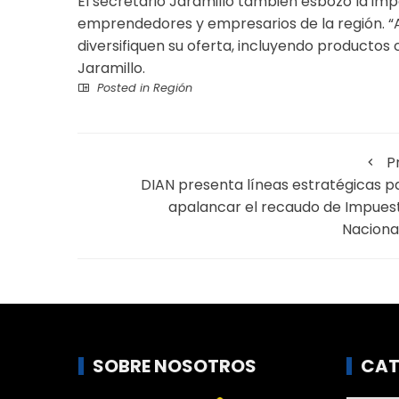
El secretario Jaramillo también esbozó la imp
emprendedores y empresarios de la región. “
diversifiquen su oferta, incluyendo productos
Jaramillo.
Posted in
Región
P
DIAN presenta líneas estratégicas p
apalancar el recaudo de Impues
Naciona
SOBRE NOSOTROS
CAT