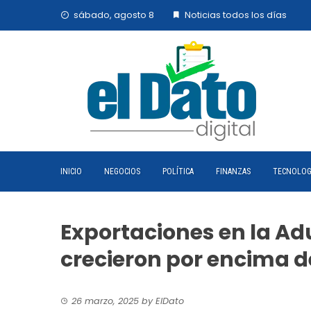
Skip
sábado, agosto 8
Noticias todos los días
to
content
INICIO
NEGOCIOS
POLÍTICA
FINANZAS
TECNOLOG
Exportaciones en la A
crecieron por encima d
26 marzo, 2025
by
ElDato