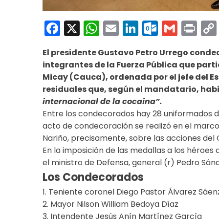
Facebook
X
WhatsApp
Email
LinkedIn
Outloo
Gmai
Pri
El presidente Gustavo Petro Urrego condeco
integrantes de la Fuerza Pública que parti
Micay (Cauca), ordenada por el jefe del
residuales que, según el mandatario, habí
internacional de la cocaína”.
Entre los condecorados hay 28 uniformados de la
acto de condecoración se realizó en el marco
Nariño, precisamente, sobre las acciones del 
En la imposición de las medallas a los héroes
el ministro de Defensa, general (r) Pedro Sánch
Los Condecorados
1. Teniente coronel Diego Pastor Álvarez Sáen
2. Mayor Nilson William Bedoya Díaz
3. Intendente Jesús Anín Martínez García