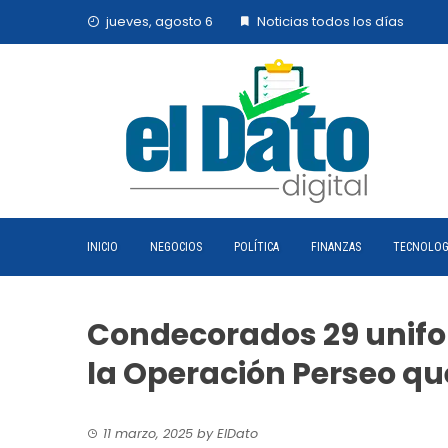
Skip
jueves, agosto 6
Noticias todos los días
to
content
INICIO
NEGOCIOS
POLÍTICA
FINANZAS
TECNOLOG
Condecorados 29 unifo
la Operación Perseo qu
11 marzo, 2025
by
ElDato