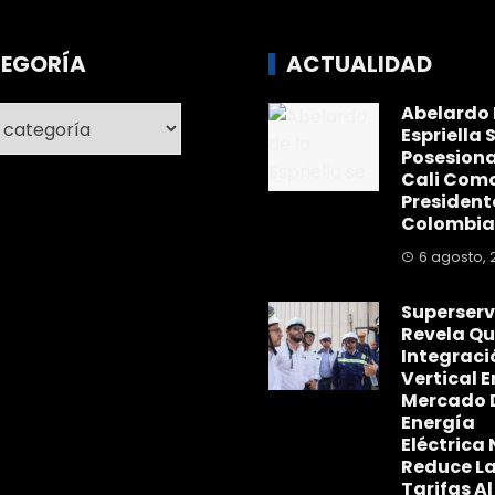
EGORÍA
ACTUALIDAD
Abelardo 
ría
Espriella 
Posesiona
Cali Com
President
Colombia
6 agosto, 
Superserv
Revela Qu
Integraci
Vertical E
Mercado 
Energía
Eléctrica 
Reduce L
Tarifas Al