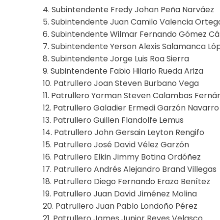
4. Subintendente Fredy Johan Peña Narváez
5. Subintendente Juan Camilo Valencia Orteg
6. Subintendente Wilmar Fernando Gómez C
7. Subintendente Yerson Alexis Salamanca Ló
8. Subintendente Jorge Luis Roa Sierra
9. Subintendente Fabio Hilario Rueda Ariza
10. Patrullero Joan Steven Burbano Vega
11. Patrullero Yorman Steven Calambas Ferná
12. Patrullero Galadier Ermedi Garzón Navarro
13. Patrullero Guillen Flandolfe Lemus
14. Patrullero John Gersain Leyton Rengifo
15. Patrullero José David Vélez Garzón
16. Patrullero Elkin Jimmy Botina Ordóñez
17. Patrullero Andrés Alejandro Brand Villegas
18. Patrullero Diego Fernando Erazo Benítez
19. Patrullero Juan David Jiménez Molina
20. Patrullero Juan Pablo Londoño Pérez
21. Patrullero James Junior Reyes Velasco