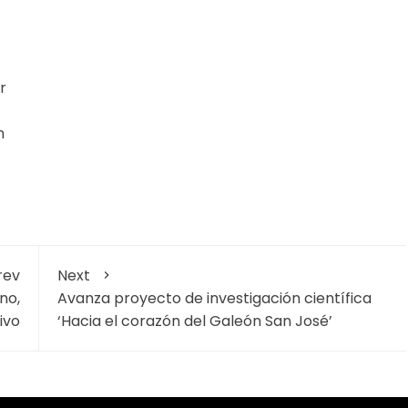
r
n
rev
Next
no,
Avanza proyecto de investigación científica
ivo
‘Hacia el corazón del Galeón San José’