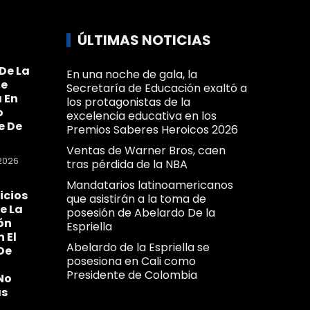
ÚLTIMAS NOTICIAS
De La
En una noche de gala, la
Se
Secretaría de Educación exaltó a
 En
los protagonistas de la
o
excelencia educativa en los
e De
Premios Saberes Heroicos 2026
Ventas de Warner Bros, caen
2026
tras pérdida de la NBA
Mandatarios latinoamericanos
icios
que asistirán a la toma de
e La
posesión de Abelardo De la
ón
Espriella
n El
Abelardo de la Espriella se
De
posesiona en Cali como
Presidente de Colombia
No
as