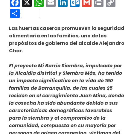
Facebook
X
WhatsApp
Email
LinkedIn
Outlook.co
Gmail
Print
Co
Link
Compartir
Las huertas caseras promueven la seguridad
alimentaria en las familias, uno de los
propósitos de gobierno del alcalde Alejandro
Char.
El proyecto Mi Barrio Siembra, impulsado por
la Alcaldía distrital y Siembra Más, ha tenido
un impacto significativo en la vida de 150
familias de Barranquilla, de las cuales 25
residen en el corregimiento Juan Mina, donde
la cosecha ha sido abundante debido a sus
características demográficas favorables
para la siembra y al compromiso de la
comunidad, compuesta en su mayoría por
personas de origen campesino, víctimas del