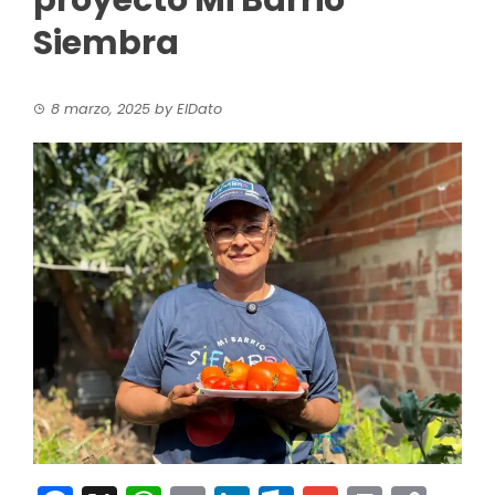
proyecto Mi Barrio
Siembra
8 marzo, 2025
by
ElDato