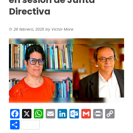
en sesión de Junta
Directiva
26 febrero, 2025
by
Victor More
Facebook
X
WhatsApp
Email
LinkedIn
Outlook.co
Gmail
Print
Co
Link
Compartir