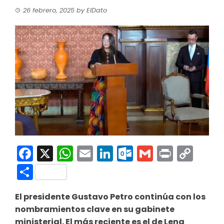
26 febrero, 2025
by
ElDato
Facebook
X
WhatsApp
Email
LinkedIn
Outlook.co
Gmail
Print
Co
Link
Compartir
El presidente Gustavo Petro continúa con los
nombramientos clave en su gabinete
ministerial. El más reciente es el de Lena