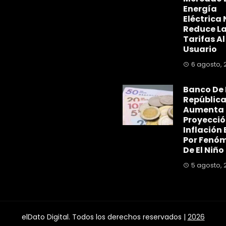
Energía
Eléctrica 
Reduce L
Tarifas Al
Usuario
6 agosto, 
Banco De 
Repúblic
Aumenta
Proyecció
Inflación 
Por Fenó
De El Niño
5 agosto, 
elDato Digital. Todos los derechos reservados |
2026