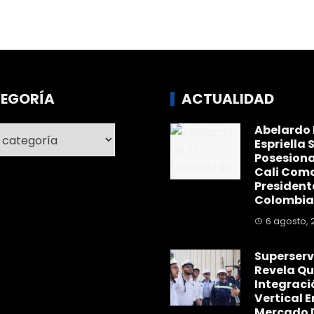
EGORÍA
ACTUALIDAD
Abelardo 
ría
Espriella 
Posesiona
Cali Com
President
Colombia
6 agosto, 
Superserv
Revela Qu
Integraci
Vertical E
Mercado 