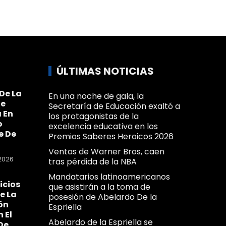
ÚLTIMAS NOTICIAS
De La
En una noche de gala, la
Se
Secretaría de Educación exaltó a
 En
los protagonistas de la
o
excelencia educativa en los
e De
Premios Saberes Heroicos 2026
Ventas de Warner Bros, caen
2026
tras pérdida de la NBA
Mandatarios latinoamericanos
icios
que asistirán a la toma de
e La
posesión de Abelardo De la
ón
Espriella
n El
Abelardo de la Espriella se
De