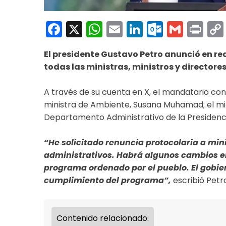
Facebook
X
WhatsApp
Email
LinkedIn
Outloo
Gmai
Pri
E
l presidente Gustavo Petro anunció en red
todas las ministras, ministros y director
A través de su cuenta en X, el mandatario con
ministra de Ambiente, Susana Muhamad; el mini
Departamento Administrativo de la Presidenci
“He solicitado renuncia protocolaria a min
administrativos. Habrá algunos cambios e
programa ordenado por el pueblo. El gobi
cumplimiento del programa”,
escribió Petr
Contenido relacionado: