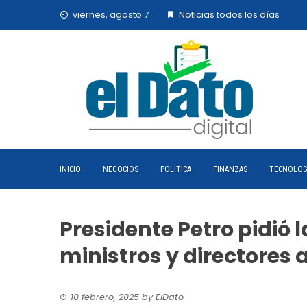
Skip
viernes, agosto 7
Noticias todos los días
to
content
INICIO
NEGOCIOS
POLÍTICA
FINANZAS
TECNOLOG
Presidente Petro pidió 
ministros y directores 
10 febrero, 2025
by
ElDato