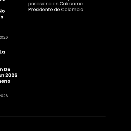
posesiona en Cali como
Presidente de Colombia
No
as
2026
La
a
n De
En 2026
meno
2026