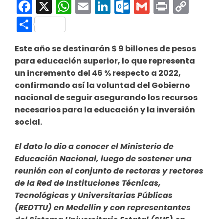
Facebook
X
WhatsApp
Email
LinkedIn
Outlook.co
Gmail
Print
Co
Link
Compartir
Este año se destinarán $ 9 billones de pesos
para educación superior, lo que representa
un incremento del 46 % respecto a 2022,
confirmando así la voluntad del Gobierno
nacional de seguir asegurando los recursos
necesarios para la educación y la inversión
social.
El dato lo dio a conocer el Ministerio de
Educación Nacional, luego de sostener una
reunión con el conjunto de rectoras y rectores
de la Red de Instituciones Técnicas,
Tecnológicas y Universitarias Públicas
(REDTTU) en Medellín y con representantes