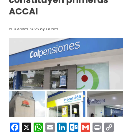
constituyen primeras
ACCAI
9 enero, 2025
by
ElDato
Facebook
X
WhatsApp
Email
LinkedIn
Outlook.co
Gmail
Print
Co