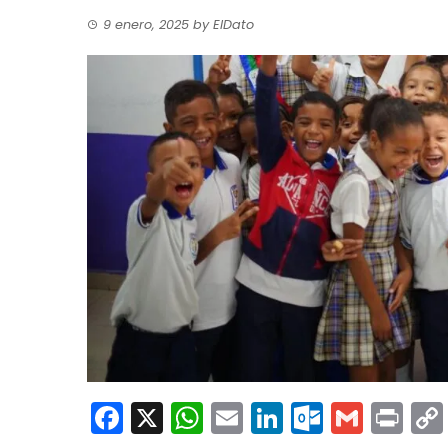
9 enero, 2025
by
ElDato
Facebook
X
WhatsApp
Email
LinkedIn
Outloo
Gmai
Pri