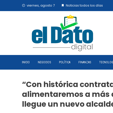
Skip
viernes, agosto 7
Noticias todos los días
to
content
INICIO
NEGOCIOS
POLÍTICA
FINANZAS
TECNOLOG
“Con histórica contrata
alimentaremos a más d
llegue un nuevo alcal