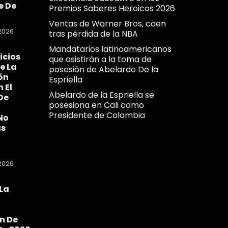
e De
Premios Saberes Heroicos 2026
Ventas de Warner Bros, caen
2026
tras pérdida de la NBA
Mandatarios latinoamericanos
icios
que asistirán a la toma de
e La
posesión de Abelardo De la
ón
Espriella
n El
Abelardo de la Espriella se
De
posesiona en Cali como
Presidente de Colombia
No
as
2026
La
a
n De