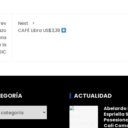
rev
Next
azo
CAFÉ Libra US$3,39
una
 la
SIC
EGORÍA
ACTUALIDAD
Abelardo 
ría
Espriella 
Posesiona
Cali Com