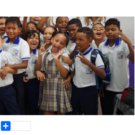
k.com
l
nt
Copy
Compartir