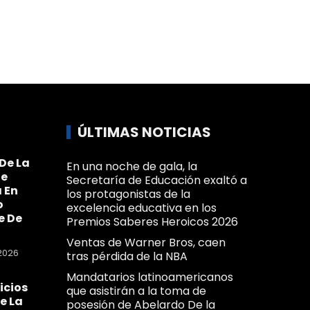
ÚLTIMAS NOTICIAS
De La
En una noche de gala, la
Se
Secretaría de Educación exaltó a
 En
los protagonistas de la
o
excelencia educativa en los
e De
Premios Saberes Heroicos 2026
Ventas de Warner Bros, caen
2026
tras pérdida de la NBA
Mandatarios latinoamericanos
icios
que asistirán a la toma de
e La
posesión de Abelardo De la