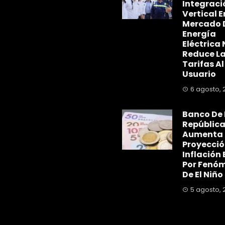
Integraci
Vertical E
Mercado 
Energía
Eléctrica 
Reduce L
Tarifas Al
Usuario
6 agosto, 
Banco De 
Repúblic
Aumenta
Proyecció
Inflación 
Por Fenó
De El Niño
5 agosto, 