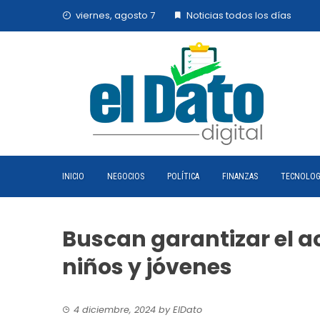
Skip
viernes, agosto 7
Noticias todos los días
to
content
INICIO
NEGOCIOS
POLÍTICA
FINANZAS
TECNOLOG
Buscan garantizar el a
niños y jóvenes
4 diciembre, 2024
by
ElDato