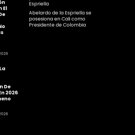
ón
Espriella
n El
Abelardo de la Espriella se
De
posesiona en Cali como
Presidente de Colombia
No
as
2026
La
a
n De
En 2026
meno
2026