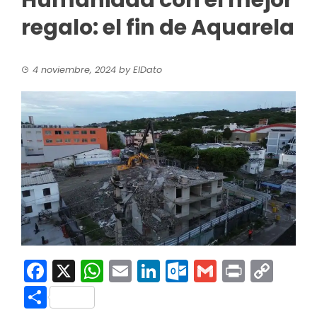
Humanidad con el mejor
regalo: el fin de Aquarela
4 noviembre, 2024
by
ElDato
Facebook
X
WhatsApp
Email
LinkedIn
Outlook.co
Gmail
Print
Co
Link
Compartir