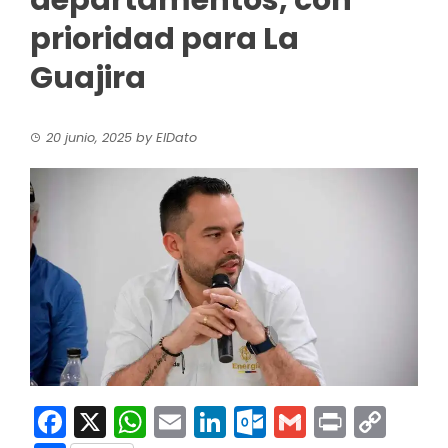
departamentos, con
prioridad para La
Guajira
20 junio, 2025
by
ElDato
Facebook
X
WhatsApp
Email
LinkedIn
Outlook.co
Gmail
Print
Co