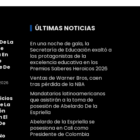
ÚLTIMAS NOTICIAS
De La
En una noche de gala, la
Se
Secretaría de Educación exaltó a
 En
los protagonistas de la
o
excelencia educativa en los
e De
Premios Saberes Heroicos 2026
Ventas de Warner Bros, caen
2026
tras pérdida de la NBA
Mandatarios latinoamericanos
icios
que asistirán a la toma de
e La
posesión de Abelardo De la
ón
Espriella
n El
Abelardo de la Espriella se
De
posesiona en Cali como
Presidente de Colombia
No