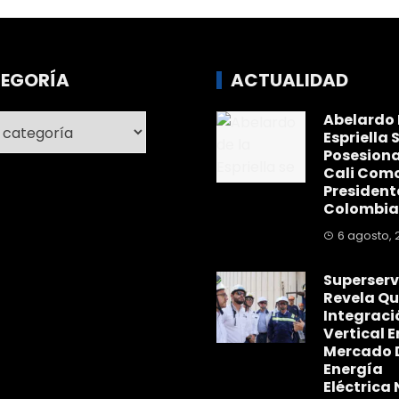
EGORÍA
ACTUALIDAD
Abelardo 
ría
Espriella 
Posesiona
Cali Com
President
Colombia
6 agosto, 
Superserv
Revela Qu
Integraci
Vertical E
Mercado 
Energía
Eléctrica 