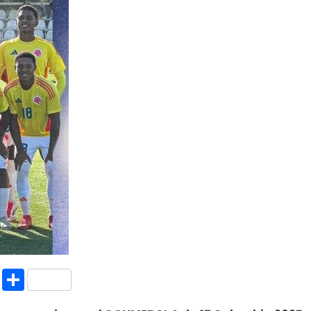
k.com
l
nt
Copy
Compartir
Link