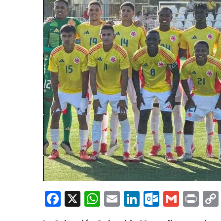
Facebook
X
WhatsApp
Email
LinkedIn
Outloo
Gmai
Pri