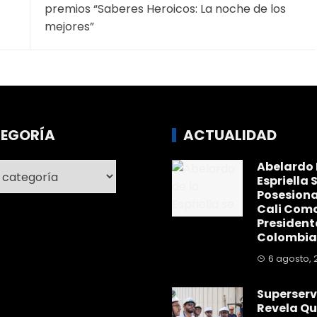
premios “Saberes Heroicos: La noche de los
mejores”
EGORÍA
ACTUALIDAD
Abelardo 
ría
Espriella 
Posesiona
Cali Com
President
Colombia
6 agosto, 
Superserv
Revela Qu