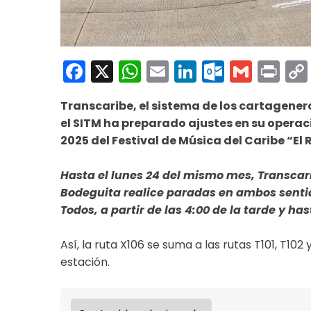
Facebook
X
WhatsApp
Email
LinkedIn
Outloo
Gmai
Pri
Transcaribe, el sistema de los cartageneros
el SITM ha preparado ajustes en su operac
2025 del Festival de Música del Caribe “El 
Hasta el lunes 24 del mismo mes, Transcari
Bodeguita realice paradas en ambos sentido
Todos, a partir de las 4:00 de la tarde y has
Así, la ruta X106 se suma a las rutas T101, T10
estación.