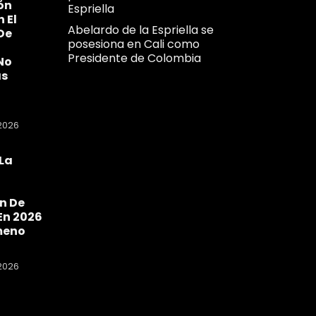
ón
Espriella
n El
Abelardo de la Espriella se
De
posesiona en Cali como
Presidente de Colombia
No
as
2026
La
a
n De
En 2026
meno
2026