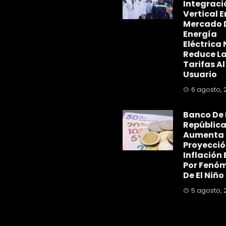
Integraci
Vertical E
Mercado 
Energía
Eléctrica 
Reduce L
Tarifas Al
Usuario
6 agosto, 
Banco De 
Repúblic
Aumenta
Proyecció
Inflación 
Por Fenó
De El Niño
5 agosto, 