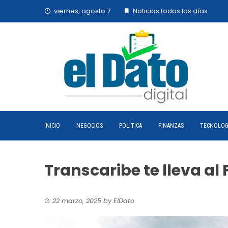
Skip
viernes, agosto 7
Noticias todos los días
to
content
INICIO
NEGOCIOS
POLÍTICA
FINANZAS
TECNOLOG
Transcaribe te lleva al
22 marzo, 2025
by
ElDato