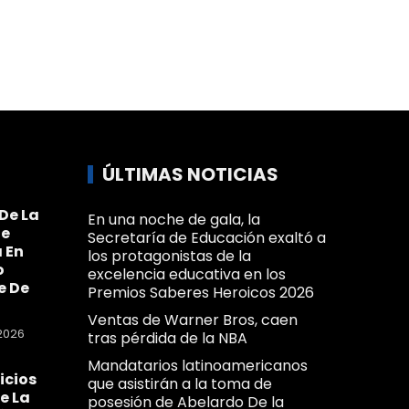
ÚLTIMAS NOTICIAS
De La
En una noche de gala, la
Se
Secretaría de Educación exaltó a
 En
los protagonistas de la
o
excelencia educativa en los
e De
Premios Saberes Heroicos 2026
Ventas de Warner Bros, caen
2026
tras pérdida de la NBA
Mandatarios latinoamericanos
icios
que asistirán a la toma de
e La
posesión de Abelardo De la