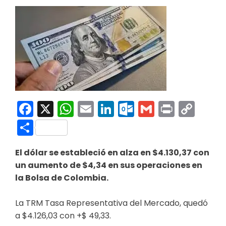
Facebook
X
WhatsApp
Email
LinkedIn
Outlook.co
Gmail
Print
Co
Link
Compartir
El dólar se estableció en alza en $4.130,37 con
un aumento de $4,34 en sus operaciones en
la Bolsa de Colombia.
La
TRM Tasa Representativa del Mercado, quedó
a
$4.126,03 con
+$ 49,33.