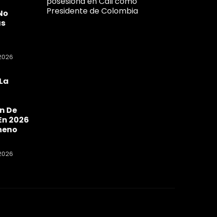
posesiona en Cali como
Presidente de Colombia
No
as
2026
La
a
n De
En 2026
meno
2026