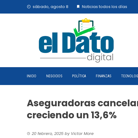
Skip
sábado, agosto 8
Noticias todos los días
to
content
INICIO
NEGOCIOS
POLÍTICA
FINANZAS
TECNOLOG
Aseguradoras cancelaro
creciendo un 13,6%
20 febrero, 2025
by
Victor More