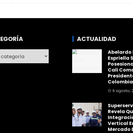
EGORÍA
ACTUALIDAD
Abelardo 
ría
Espriella 
Posesiona
Cali Com
President
Colombia
6 agosto, 
Superserv
Revela Qu
Integraci
Vertical E
Mercado 