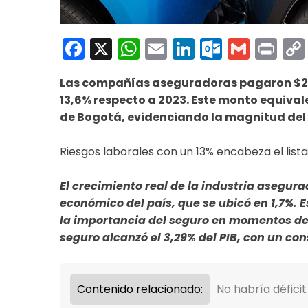
Facebook
X
WhatsApp
Email
LinkedIn
Outloo
Gmai
Pri
Las compañías aseguradoras pagaron $25.
13,6% respecto a 2023. Este monto equivale
de Bogotá, evidenciando la magnitud del 
Riesgos laborales con un 13% encabeza el list
El crecimiento real de la industria asegur
económico del país, que se ubicó en 1,7%.
la importancia del seguro en momentos de 
seguro alcanzó el 3,29% del PIB, con un co
Contenido relacionado:
No habría défici