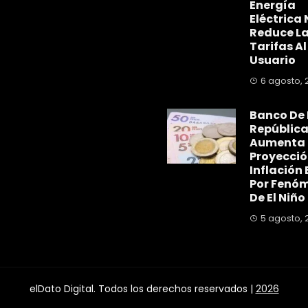
Energía
Eléctrica 
Reduce L
Tarifas Al
Usuario
6 agosto, 
Banco De 
Repúblic
Aumenta
Proyecció
Inflación 
Por Fenó
De El Niño
5 agosto, 
elDato Digital. Todos los derechos reservados |
2026