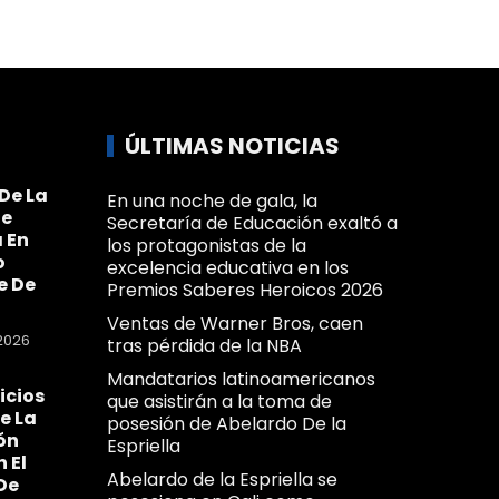
ÚLTIMAS NOTICIAS
De La
En una noche de gala, la
Se
Secretaría de Educación exaltó a
 En
los protagonistas de la
o
excelencia educativa en los
e De
Premios Saberes Heroicos 2026
Ventas de Warner Bros, caen
2026
tras pérdida de la NBA
Mandatarios latinoamericanos
icios
que asistirán a la toma de
e La
posesión de Abelardo De la
ón
Espriella
n El
Abelardo de la Espriella se
De