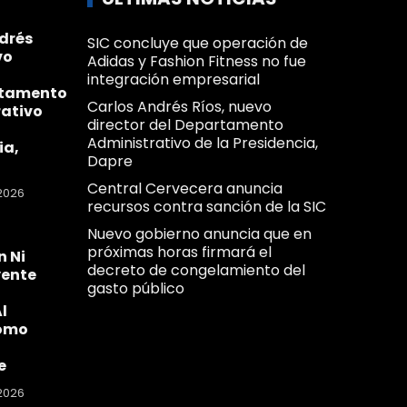
drés
SIC concluye que operación de
vo
Adidas y Fashion Fitness no fue
integración empresarial
rtamento
Carlos Andrés Ríos, nuevo
ativo
director del Departamento
Administrativo de la Presidencia,
ia,
Dapre
Central Cervecera anuncia
2026
recursos contra sanción de la SIC
Nuevo gobierno anuncia que en
próximas horas firmará el
n Ni
decreto de congelamiento del
yente
gasto público
l
omo
e
2026