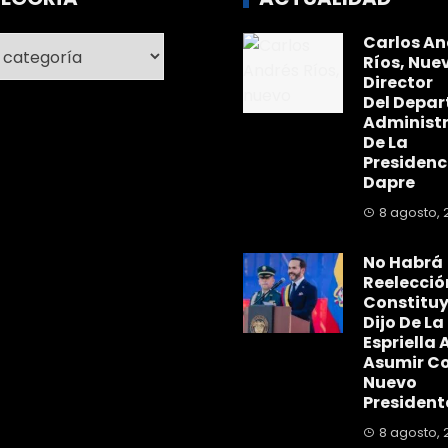
Carlos An
ría
Ríos, Nue
Director
Del Depa
Administr
De La
Presidenc
Dapre
8 agosto, 
No Habrá
Reelecció
Constitu
Dijo De La
Espriella A
Asumir C
Nuevo
President
8 agosto, 