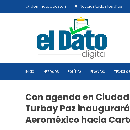
Skip
domingo, agosto 9
Noticias todos los días
to
content
INICIO
NEGOCIOS
POLÍTICA
FINANZAS
TECNOLOG
Con agenda en Ciudad 
Turbay Paz inaugurará 
Aeroméxico hacia Car