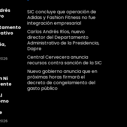
drés
SIC concluye que operación de
vo
Adidas y Fashion Fitness no fue
integración empresarial
rtamento
Carlos Andrés Ríos, nuevo
ativo
director del Departamento
Administrativo de la Presidencia,
ia,
Dapre
Central Cervecera anuncia
2026
recursos contra sanción de la SIC
Nuevo gobierno anuncia que en
próximas horas firmará el
n Ni
decreto de congelamiento del
yente
gasto público
l
omo
e
2026