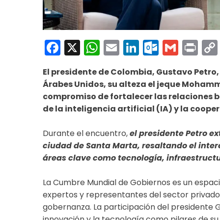
Facebook
X
WhatsApp
Email
LinkedIn
Outloo
Gmai
Pri
El presidente de Colombia, Gustavo Petro
Árabes Unidos, su alteza el jeque Mohamm
compromiso de fortalecer las relaciones bi
de la inteligencia artificial (IA) y la coop
Durante el encuentro,
el presidente Petro ext
ciudad de Santa Marta, resaltando el inter
áreas clave como tecnología, infraestruct
La Cumbre Mundial de Gobiernos es un espacio
expertos y representantes del sector privado 
gobernanza. La participación del presidente G
innovación y la tecnología como pilares de su 