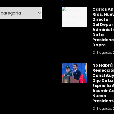
Carlos An
ría
Ríos, Nue
Director
Del Depa
Administr
De La
Presidenc
Dapre
8 agosto, 
No Habrá
Reelecció
Constitu
Dijo De La
Espriella A
Asumir C
Nuevo
President
8 agosto, 