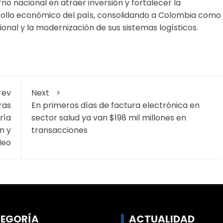
rno nacional en atraer inversión y fortalecer la
rollo económico del país, consolidando a Colombia como
onal y la modernización de sus sistemas logísticos.
rev
Next
ras
En primeros días de factura electrónica en
ría
sector salud ya van $198 mil millones en
n y
transacciones
leo
EGORÍA
ACTUALIDAD