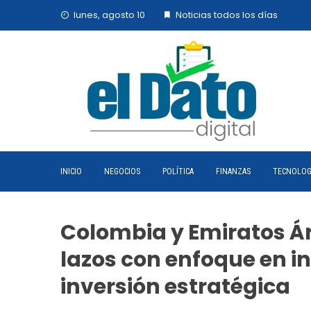
Skip
lunes, agosto 10
Noticias todos los días
to
content
INICIO
NEGOCIOS
POLÍTICA
FINANZAS
TECNOLOG
Colombia y Emiratos Á
lazos con enfoque en int
inversión estratégica