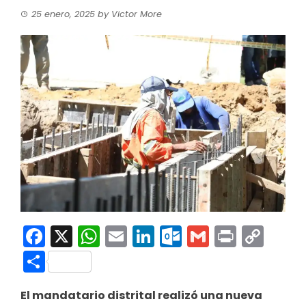
25 enero, 2025
by
Victor More
Facebook
X
WhatsApp
Email
LinkedIn
Outlook.co
Gmail
Print
Co
Link
Compartir
El mandatario distrital realizó una nueva