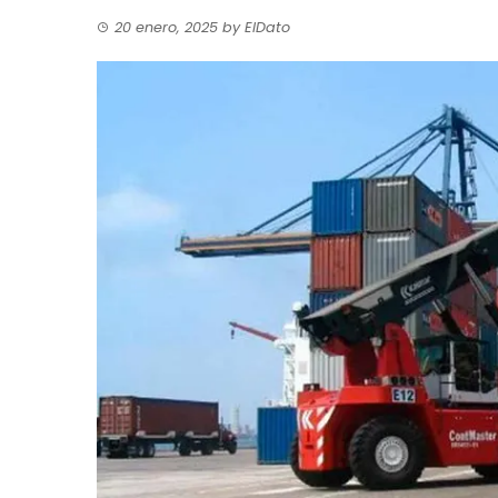
20 enero, 2025
by
ElDato