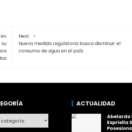
rev
Next
 su
Nueva medida regulatoria busca disminuir el
ara
consumo de agua en el país
dos
EGORÍA
ACTUALIDAD
Abelardo 
ría
Espriella 
Posesiona