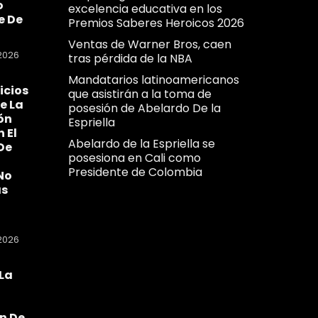
o
excelencia educativa en los
e De
Premios Saberes Heroicos 2026
Ventas de Warner Bros, caen
2026
tras pérdida de la NBA
Mandatarios latinoamericanos
icios
que asistirán a la toma de
e La
posesión de Abelardo De la
ón
Espriella
n El
Abelardo de la Espriella se
De
posesiona en Cali como
Presidente de Colombia
No
as
2026
La
a
n De