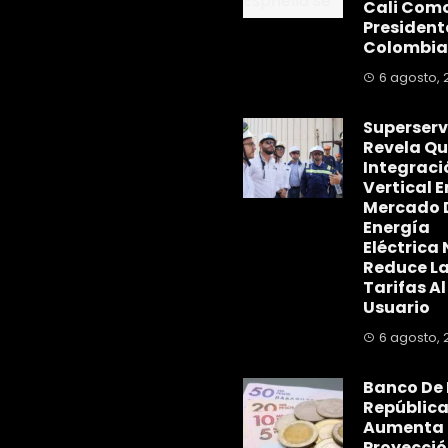
Cali Com
President
Colombia
6 agosto, 
Superserv
Revela Qu
Integraci
Vertical E
Mercado 
Energía
Eléctrica 
Reduce L
Tarifas Al
Usuario
6 agosto, 
Banco De 
Repúblic
Aumenta
Proyecció