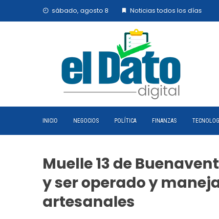
Skip
sábado, agosto 8
Noticias todos los días
to
content
INICIO
NEGOCIOS
POLÍTICA
FINANZAS
TECNOLOG
Muelle 13 de Buenavent
y ser operado y manej
artesanales