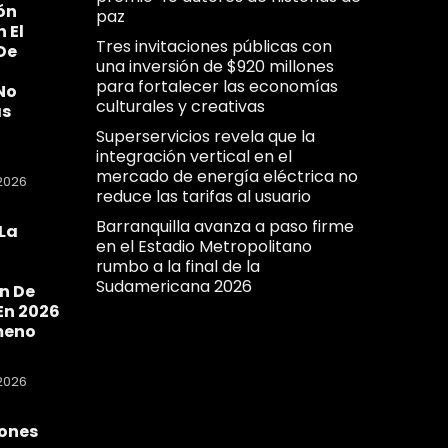
ón
paz
n El
Tres invitaciones públicas con
De
una inversión de $920 millones
para fortalecer las economías
No
culturales y creativas
as
Superservicios revela que la
integración vertical en el
mercado de energía eléctrica no
2026
reduce las tarifas al usuario
Barranquilla avanza a paso firme
La
en el Estadio Metropolitano
a
rumbo a la final de la
Sudamericana 2026
n De
En 2026
meno
2026
ones