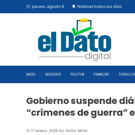
Skip
jueves, agosto 6
Noticias todos los días
to
content
INICIO
NEGOCIOS
POLÍTICA
FINANZAS
TECNOLOG
Gobierno suspende diál
“crímenes de guerra” 
17 enero, 2025
by
Victor More