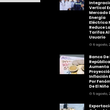
Integraci
Vertical E
Mercado 
Energía
Eléctrica 
Reduce L
Tarifas Al
Usuario
6 agosto, 
Banco De 
Repúblic
Aumenta
Proyecció
Inflación 
Por Fenó
De El Niño
5 agosto, 
Exportaci