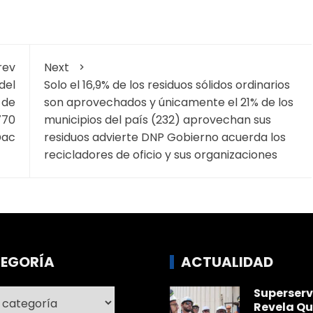
rev
Next
del
Solo el 16,9% de los residuos sólidos ordinarios
 de
son aprovechados y únicamente el 21% de los
770
municipios del país (232) aprovechan sus
@ac
residuos advierte DNP Gobierno acuerda los
recicladores de oficio y sus organizaciones
EGORÍA
ACTUALIDAD
Superserv
ría
Revela Qu