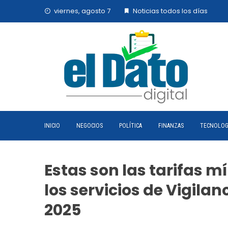
Skip
viernes, agosto 7
Noticias todos los días
to
content
INICIO
NEGOCIOS
POLÍTICA
FINANZAS
TECNOLOG
Estas son las tarifas m
los servicios de Vigila
2025