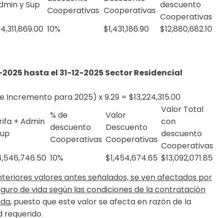
dmin y Sup
descuento
Cooperativas
Cooperativas
Cooperativas
14,311,869.00
10%
$1,431,186.90
$12,880,682.10
7-2025 hasta el 31-12-2025 Sector Residencial
e Incremento para 2025) x 9.29 = $13,224,315.00
Valor Total
% de
Valor
rifa + Admin
con
descuento
Descuento
Sup
descuento
Cooperativas
Cooperativas
Cooperativas
4,546,746.50
10%
$1,454,674.65
$13,092,071.85
nteriores valores antes señalados, se ven afectados por
seguro de vida según las condiciones de la contratación
ada
, puesto que este valor se afecta en razón de la
d requerido.