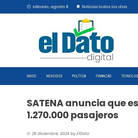
Skip
sábado, agosto 8
Noticias todos los días
to
content
INICIO
NEGOCIOS
POLÍTICA
FINANZAS
TECNOLOG
SATENA anuncia que es
1.270.000 pasajeros
28 diciembre, 2024
by
ElDato