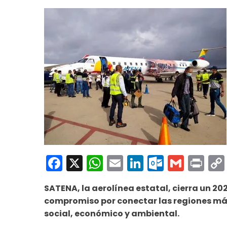
Facebook
X
WhatsApp
Email
LinkedIn
Outloo
Gmai
Pri
SATENA, la aerolínea estatal, cierra un 202
compromiso por conectar las regiones más
social, económico y ambiental.