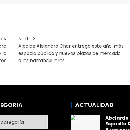
rev
Next
ara
Alcalde Alejandro Char entregó este año, más
 la
espacio público y nuevas plazas de mercado
tos
a los barranquilleros
EGORÍA
ACTUALIDAD
Abelardo 
ría
Espriella 
Posesiona