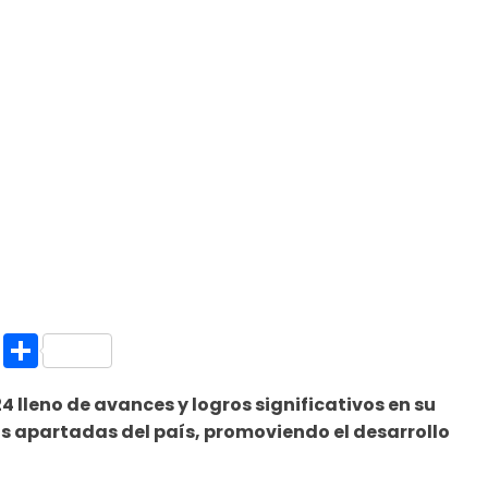
k.com
l
nt
Copy
Compartir
Link
4 lleno de avances y logros significativos en su
 apartadas del país, promoviendo el desarrollo