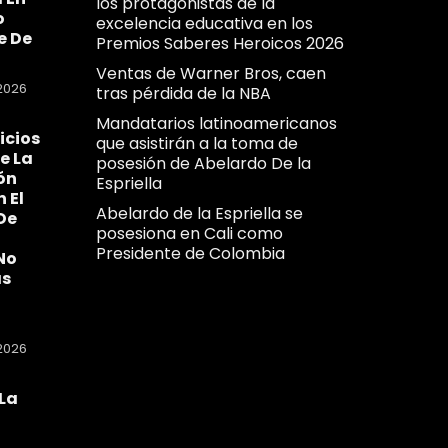
los protagonistas de la
o
excelencia educativa en los
e De
Premios Saberes Heroicos 2026
Ventas de Warner Bros, caen
2026
tras pérdida de la NBA
Mandatarios latinoamericanos
icios
que asistirán a la toma de
e La
posesión de Abelardo De la
ón
Espriella
n El
Abelardo de la Espriella se
De
posesiona en Cali como
Presidente de Colombia
No
as
2026
La
a