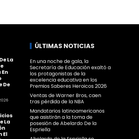
ÚLTIMAS NOTICIAS
De La
En una noche de gala, la
Se
Secretaría de Educación exaltó a
 En
los protagonistas de la
o
excelencia educativa en los
e De
Premios Saberes Heroicos 2026
Ventas de Warner Bros, caen
2026
tras pérdida de la NBA
Mandatarios latinoamericanos
icios
que asistirán a la toma de
e La
posesión de Abelardo De la
ón
Espriella
n El
Abelardo de la Espriella se