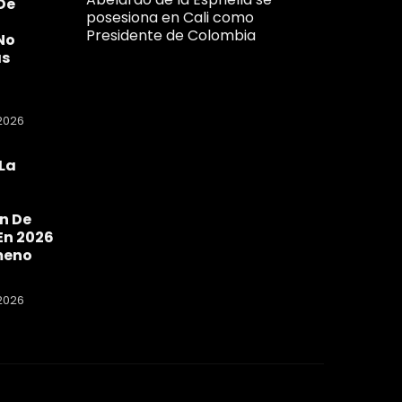
De
posesiona en Cali como
Presidente de Colombia
No
as
2026
La
a
n De
En 2026
meno
2026