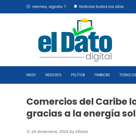
Skip
viernes, agosto 7
Noticias todos los días
to
content
INICIO
NEGOCIOS
POLÍTICA
FINANZAS
TECNOLOG
Comercios del Caribe l
gracias a la energía so
24 diciembre, 2024
by
ElDato