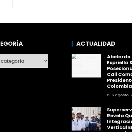
EGORÍA
ACTUALIDAD
Abelardo 
ría
Espriella 
Posesiona
Cali Com
President
Colombia
6 agosto, 
Superserv
Revela Qu
Integraci
Vertical E