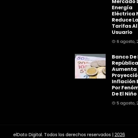
Mercado 
Energía
Eléctrica 
Reduce L
Tarifas Al
Usuario
6 agosto, 
Banco De 
Repúblic
Aumenta
Proyecció
Inflación 
Por Fenó
De El Niño
5 agosto, 
elDato Digital. Todos los derechos reservados |
2026