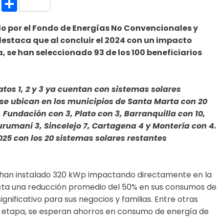
k.com
l
nt
Copy
Compartir
Link
ado por el Fondo de Energías No Convencionales y
destaca que al concluir el 2024 con un impacto
a, se han seleccionado 93 de los 100 beneficiarios
atos 1, 2 y 3 ya cuentan con sistemas solares
 se ubican en los municipios de Santa Marta con 20
undación con 3, Plato con 3, Barranquilla con 10,
urumaní 3, Sincelejo 7, Cartagena 4 y Montería con 4.
2025 con los 20 sistemas solares restantes
 han instalado 320 kWp impactando directamente en la
ecta una reducción promedio del 50% en sus consumos de
ignificativo para sus negocios y familias. Entre otras
 etapa, se esperan ahorros en consumo de energía de