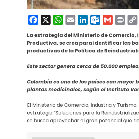
Facebook
X
WhatsApp
Email
LinkedIn
Outloo
Gmai
Pri
La estrategia del Ministerio de Comercio,
Productiva, se crea para identificar las b
productivas de la Política de Reindustrial
Este sector genera cerca de 50.000 empleos 
Colombia es uno de los países con mayor 
plantas medicinales, según el Instituto V
El Ministerio de Comercio, Industria y Turismo,
estrategia “Soluciones para la Reindustrializac
se busca aprovechar el gran potencial que tien