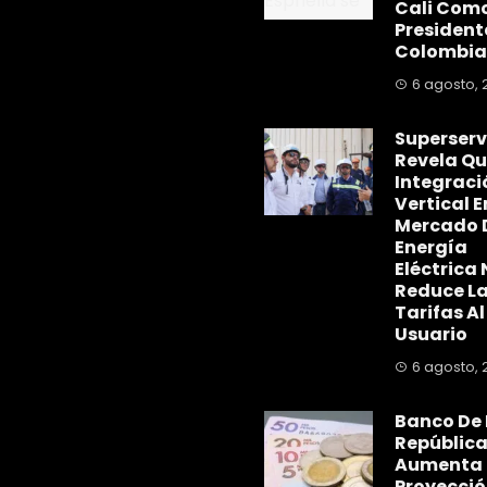
Cali Com
President
Colombia
6 agosto, 
Superserv
Revela Qu
Integraci
Vertical E
Mercado 
Energía
Eléctrica 
Reduce L
Tarifas Al
Usuario
6 agosto, 
Banco De 
Repúblic
Aumenta
Proyecció