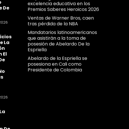
o
excelencia educativa en los
e De
Premios Saberes Heroicos 2026
Ventas de Warner Bros, caen
2026
tras pérdida de la NBA
Mandatarios latinoamericanos
icios
que asistirán a la toma de
e La
posesión de Abelardo De la
ón
Espriella
n El
Abelardo de la Espriella se
De
posesiona en Cali como
Presidente de Colombia
No
as
2026
La
a
n De