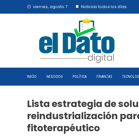
Skip
viernes, agosto 7
Noticias todos los días
to
content
INICIO
NEGOCIOS
POLÍTICA
FINANZAS
TECNOLOG
Lista estrategia de solu
reindustrialización pa
fitoterapéutico