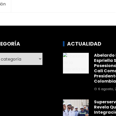
ión
EGORÍA
ACTUALIDAD
Abelardo 
ría
Espriella 
Posesiona
Cali Com
President
Colombia
6 agosto, 
Superserv
Revela Qu
Integraci