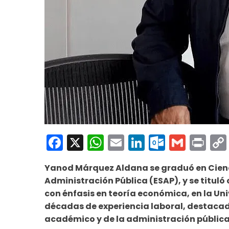
Facebook
X
WhatsApp
Email
LinkedIn
Outloo
Gmai
Pri
Yanod Márquez Aldana se graduó en Cienci
Administración Pública (ESAP), y se titul
con énfasis en teoría económica, en la U
décadas de experiencia laboral, destacad
académico y de la administración pública