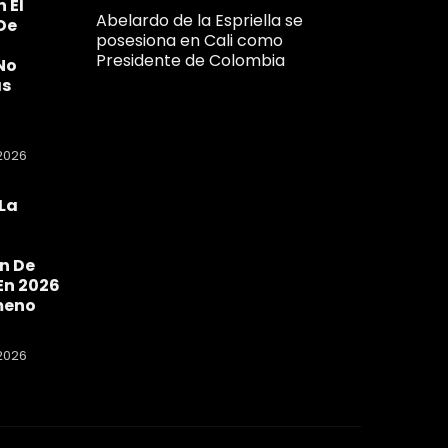
n El
Abelardo de la Espriella se
De
posesiona en Cali como
Presidente de Colombia
No
as
2026
La
a
n De
En 2026
meno
2026