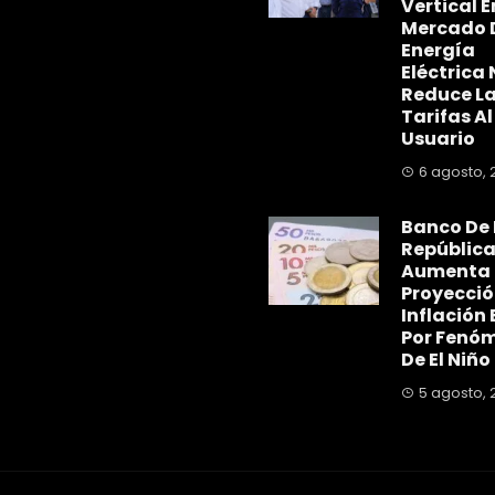
Vertical E
Mercado 
Energía
Eléctrica 
Reduce L
Tarifas Al
Usuario
6 agosto, 
Banco De 
Repúblic
Aumenta
Proyecció
Inflación 
Por Fenó
De El Niño
5 agosto, 