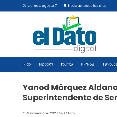
Skip
viernes, agosto 7
Noticias todos los días
to
content
INICIO
NEGOCIOS
POLÍTICA
FINANZAS
TECNOLOG
Yanod Márquez Aldan
Superintendente de Serv
6 noviembre, 2024
by
ElDato